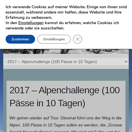
Skip
Ich verwende Cookies auf meiner Website. Einige von ihnen sind
essenziell, während andere mir helfen, diese Website und Ihre
to
Erfahrung zu verbessern.
content
In den
Einstellungen
kannst du erfahren, welche Cookies ich
verwende oder sie ausschalten.
GDPR Cookie-Banner schließ
Zustimmen
Einstellungen
2017 – Alpenchallenge (100
Pässe in 10 Tagen)
Wir gehen wieder auf Tour. Diesmal führt uns der Weg in die
Alpen. 100 Pässe in 10 Tagen sollen es werden, die „Grosse
Arnold Alpenchallenge“ genannt. Wir sind mit Falko und der