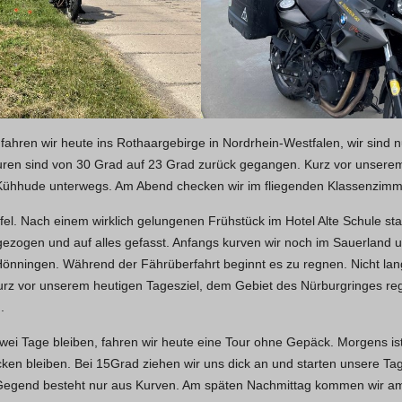
hren wir heute ins Rothaargebirge in Nordrhein-Westfalen, wir sind n
turen sind von 30 Grad auf 23 Grad zurück gegangen. Kurz vor unserem 
ühhude unterwegs. Am Abend checken wir im fliegenden Klassenzimmer
fel. Nach einem wirklich gelungenen Frühstück im Hotel Alte Schule sta
angezogen und auf alles gefasst. Anfangs kurven wir noch im Sauerlan
önningen. Während der Fährüberfahrt beginnt es zu regnen. Nicht lang
 kurz vor unserem heutigen Tagesziel, dem Gebiet des Nürburgringes re
.
l zwei Tage bleiben, fahren wir heute eine Tour ohne Gepäck. Morgens i
ocken bleiben. Bei 15Grad ziehen wir uns dick an und starten unsere T
Gegend besteht nur aus Kurven. Am späten Nachmittag kommen wir a