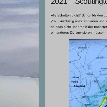
2021 – Scoutingt
Alle Schotten dicht? Schon für den J
2020 kurzfristig alles umplanen und 
es noch nicht. Innerhalb der nächst
ein anderes Ziel anvisieren müssen.