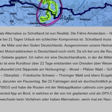
als Alternative zu Schottland ist nun Realität. Die Fähre Amsterdam – 
 bei 21 Tagen Urlaub ein schlechter Kompromiss ist. Schottland muss 
ch die Mitte und den Süden Deutschlands. Ausgenommen unsere Heimat
n Motorradstrecken in Deutschland noch nicht. Da ich bei uns die Route
 Gebiete geplant. Ich nahm mir eine Deutschlandkarte, in der die Mitt
 So ist eine Rundtour über 22 Tage entstanden von Dresden über Wese
lkaneifel (mit Stippvisite am Nürburgring) – Mosel – Pfälzer Wald – S
ld – Oberpfalz – Fränkische Schweiz – Thüringer Wald und übers Erzgeb
 darunter ein Pausentag. Bei 22 Fahrtagen sind wir durchschnittlich 
F700GS und habe die Routen mit der Webapplikation calimoto.com gepl
cted App an Bord, in welches er die von mir geplanten und als GPX-D
bwechseln beim Vorfahren oder haben Alternativen, wenn mal ein Navi 