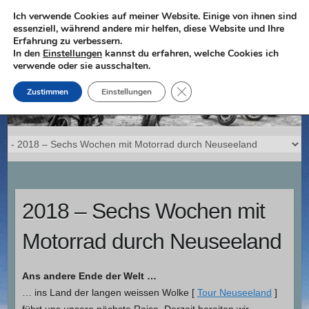
Skip
Ich verwende Cookies auf meiner Website. Einige von ihnen sind
essenziell, während andere mir helfen, diese Website und Ihre
to
Erfahrung zu verbessern.
content
In den
Einstellungen
kannst du erfahren, welche Cookies ich
verwende oder sie ausschalten.
GDPR Cookie-Banner schließ
Zustimmen
Einstellungen
2018 – Sechs Wochen mit
Motorrad durch Neuseeland
Ans andere Ende der Welt …
… ins Land der langen weissen Wolke [
Tour Neuseeland
]
führt uns unsere nächste Reise. Derzeit bereiten wir