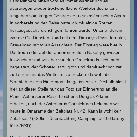
Landesinnere hinein wird es immer wärmer und es
überwiegen wieder trockene flache Weidelandschaften,
umgeben vom kargen Gebirge der neuseeländischen Alpen.
In Vorbereitung der Reise hatte ich mir einige Routen
herausgesucht, die ich gern fahren würde. Unter anderem
war die Old Dunstan Road mit dem Dansey’s Pass darunter,
Gravelroad mit tollen Aussichten. Der Einstieg wäre hier in
Duntroon oder auf der anderen Seite in Naseby gewesen.
Inzwischen sind wir aber von den Gravelroads nicht mehr
begeistert, der Schotter ist zu grob und damit echt schwer
zu fahren und das Wetter ist zu trocken, da weht die
Staubfahne dem Hintermann lange ins Visier. Deshalb bleibt
hier an dieser Stelle nur das Foto zur Erinnerung an die
Pläne. Auf unserer Reise bleibt uns Douglas Adams
erhalten, nach der Astrobar in Christchurch bekamen wir
heute in Omarama den Zeltplatz Nr. 42. Kann ja wohl kein
Zufall sein! (420km, Übernachtung Camping Top10 Holiday
für 37NSD)