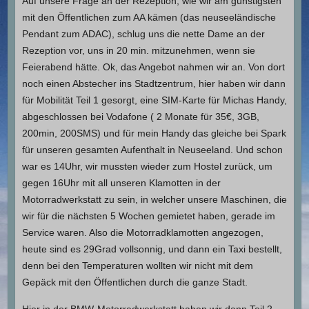
Auf unsere Frage an der Rezeption, wie wir am günstigsten
mit den Öffentlichen zum AA kämen (das neuseeländische
Pendant zum ADAC), schlug uns die nette Dame an der
Rezeption vor, uns in 20 min. mitzunehmen, wenn sie
Feierabend hätte. Ok, das Angebot nahmen wir an. Von dort
noch einen Abstecher ins Stadtzentrum, hier haben wir dann
für Mobilität Teil 1 gesorgt, eine SIM-Karte für Michas Handy,
abgeschlossen bei Vodafone ( 2 Monate für 35€, 3GB,
200min, 200SMS) und für mein Handy das gleiche bei Spark
für unseren gesamten Aufenthalt in Neuseeland. Und schon
war es 14Uhr, wir mussten wieder zum Hostel zurück, um
gegen 16Uhr mit all unseren Klamotten in der
Motorradwerkstatt zu sein, in welcher unsere Maschinen, die
wir für die nächsten 5 Wochen gemietet haben, gerade im
Service waren. Also die Motorradklamotten angezogen,
heute sind es 29Grad vollsonnig, und dann ein Taxi bestellt,
denn bei den Temperaturen wollten wir nicht mit dem
Gepäck mit den Öffentlichen durch die ganze Stadt.