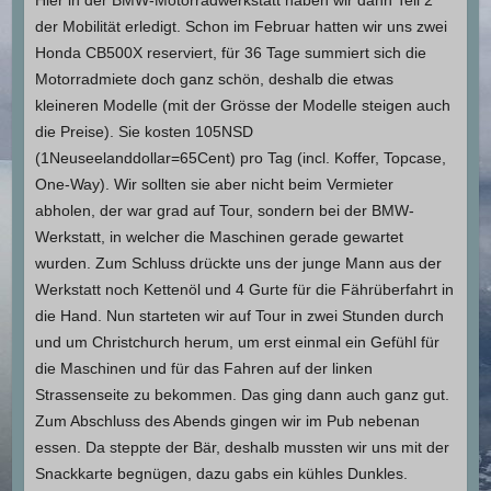
Hier in der BMW-Motorradwerkstatt haben wir dann Teil 2
der Mobilität erledigt. Schon im Februar hatten wir uns zwei
Honda CB500X reserviert, für 36 Tage summiert sich die
Motorradmiete doch ganz schön, deshalb die etwas
kleineren Modelle (mit der Grösse der Modelle steigen auch
die Preise). Sie kosten 105NSD
(1Neuseelanddollar=65Cent) pro Tag (incl. Koffer, Topcase,
One-Way). Wir sollten sie aber nicht beim Vermieter
abholen, der war grad auf Tour, sondern bei der BMW-
Werkstatt, in welcher die Maschinen gerade gewartet
wurden. Zum Schluss drückte uns der junge Mann aus der
Werkstatt noch Kettenöl und 4 Gurte für die Fährüberfahrt in
die Hand. Nun starteten wir auf Tour in zwei Stunden durch
und um Christchurch herum, um erst einmal ein Gefühl für
die Maschinen und für das Fahren auf der linken
Strassenseite zu bekommen. Das ging dann auch ganz gut.
Zum Abschluss des Abends gingen wir im Pub nebenan
essen. Da steppte der Bär, deshalb mussten wir uns mit der
Snackkarte begnügen, dazu gabs ein kühles Dunkles.